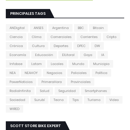
PRINCIPALES TAGS
ANDigital
ANSES
Argentina
BBC
Bitcoin
Ciencia
Clima
Comerciales
Corrientes
Cripto
Crónica
Cultura
Deportes
DPEC
DW
Economía
Educación
ElLitoral
Goya
IA
Infobae
Latam
Locales
Mundo
Municipio
NEA
NEAHOY
Negocios
Policiales
Política
PowerNoticias
PrimeraHora
Provinciales
RadioInfinita
Salud
Seguridad
Smartphones
Sociedad
Surubí
Tecno
Tips
Turismo
Video
WIRED
SCOTT STORE BIKE EXPERT