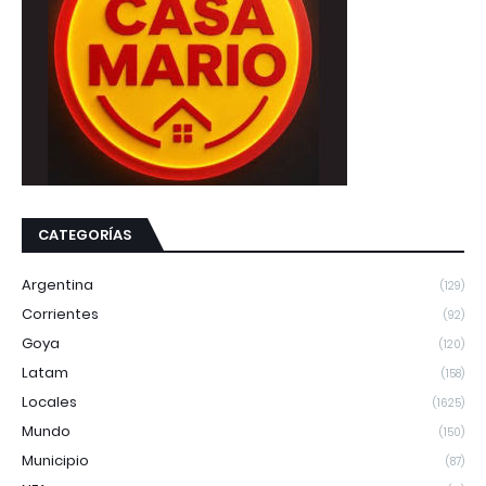
CATEGORÍAS
Argentina
(129)
Corrientes
(92)
Goya
(120)
Latam
(158)
Locales
(1625)
Mundo
(150)
Municipio
(87)