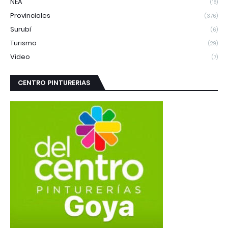
NEA
(18)
Provinciales
(376)
Surubí
(6)
Turismo
(29)
Video
(7)
CENTRO PINTURERIAS