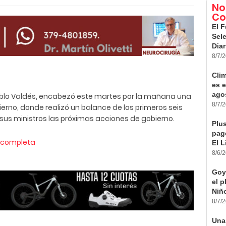
No
Co
El F
Sele
Diar
8/7/
Cli
es e
ago
ablo Valdés, encabezó este martes por la mañana una
8/7/
rno, donde realizó un balance de los primeros seis
sus ministros las próximas acciones de gobierno.
Plus
pago
a completa
El L
8/6/
Goy
el 
Niño
8/7/
Una