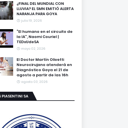
¿FINAL DEL MUNDIAL CON
LLUVIA? EL SMN EMITIÓ ALERTA
NARANJA PARA GOYA
julio 19, 2026
“El humano en el circuito de
la IA”, Naomi Couriel |
TEDxUdeSA
mayo 02, 2026
El Doctor Martín Olivetti
Neurocirujano atenderá en
Diagnóstico Goya el 21 de
agosto a partir de las 16h
agosto 03, 2026
S PIASENTINI SA