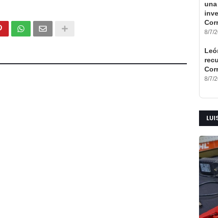
una 
inv
Corr
8/7/
León
rec
Cor
8/7/
LUI