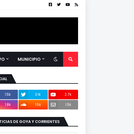
VO
MUNICIPIO
IAL
1.5k
3.1k
2.7k
1.8k
1.5k
1.5k
ICIAS DE GOYA Y CORRIENTES