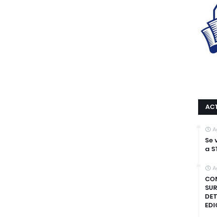
AC
A
Se 
a S
A
CON
SUR
DET
EDI