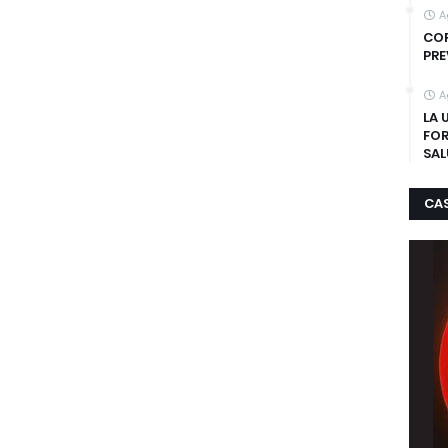
A
COR
PRE
A
LA 
FOR
SAL
CA