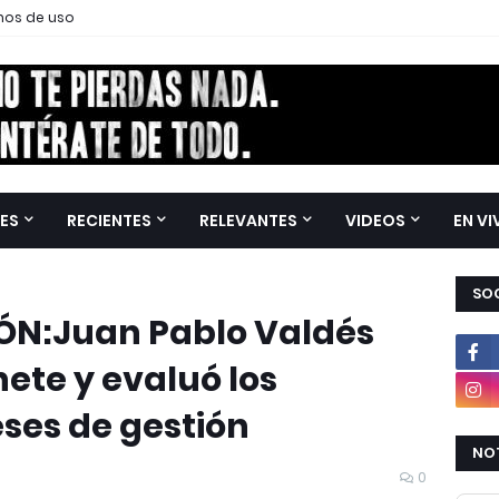
nos de uso
ES
RECIENTES
RELEVANTES
VIDEOS
EN VI
SOC
IÓN:Juan Pablo Valdés
nete y evaluó los
ses de gestión
NOT
0