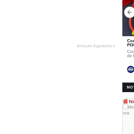
Artículo Siguiente
NO
📰 N