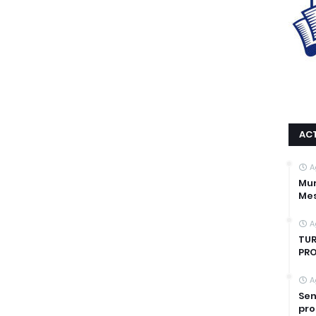
AC
A
Mur
Mes
A
TUR
PRO
A
Sen
pro