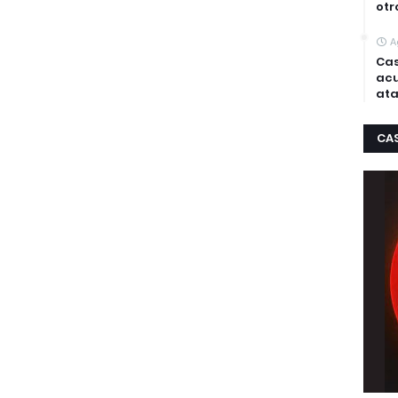
otr
A
Cas
acu
ata
CA