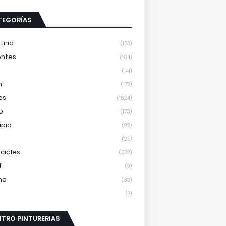
TEGORÍAS
tina
(168)
entes
(104)
(141)
m
(172)
es
(1624)
o
(173)
ipio
(92)
(25)
nciales
(382)
í
(9)
mo
(32)
(7)
TRO PINTURERIAS