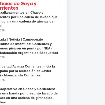
ticias de Goya y
rrientes
aallanamientos en Chaco y
rientes por una causa de lavado que
olucra a una cadena de gimnasios -
il
2026
tada | Noticia | Campeonato
ntino de Infantiles: Corrientes y
iones picaron en punta por NEA -
federación Argentina de Básquetbol
2026
ibertad Avanza Corrientes inicia la
paña por la reelección de Javier
ei - Momarandu Corrientes
2026
aoperativo en Chaco y Corrientes:
ó una banda por presunto lavado de
ivos en una cadena de gimnasios -
obae