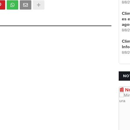
8/8/
Cli
es e
ago
8/8/
Clim
Inf
8/8/
NO
📰 N