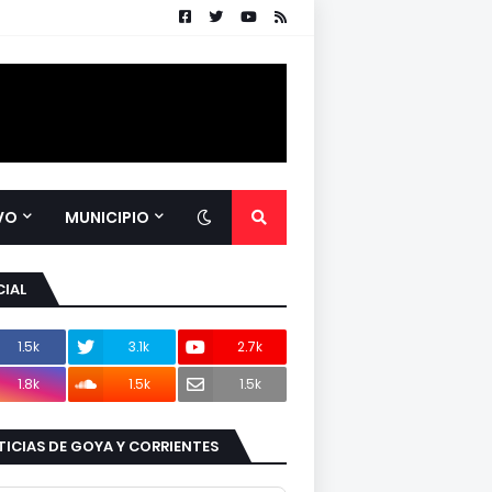
VO
MUNICIPIO
IAL
1.5k
3.1k
2.7k
1.8k
1.5k
1.5k
ICIAS DE GOYA Y CORRIENTES