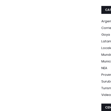
CA
Argen
Corri
Goya
Lata
Local
Mund
Munic
NEA
Provi
Surub
Turis
Video
CEN