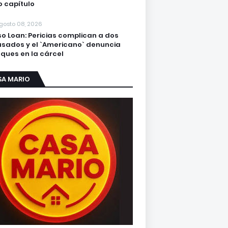
o capítulo
gosto 08, 2026
o Loan: Pericias complican a dos
sados y el `Americano` denuncia
ques en la cárcel
SA MARIO