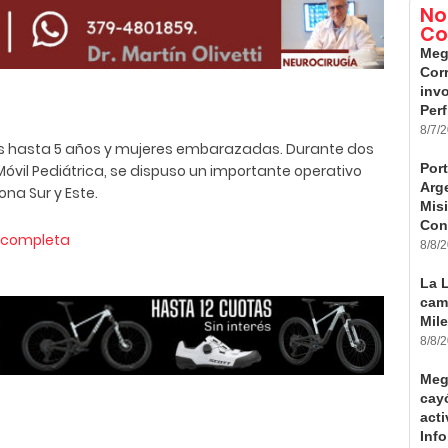
No
Co
Meg
Cor
inv
Perf
8/7/
ños hasta 5 años y mujeres embarazadas. Durante dos
Por
Móvil Pediátrica, se dispuso un importante operativo
Arge
ona Sur y Este.
Mis
Con
a completa
8/8/
La L
cam
Mil
8/8/
Meg
cay
act
Inf