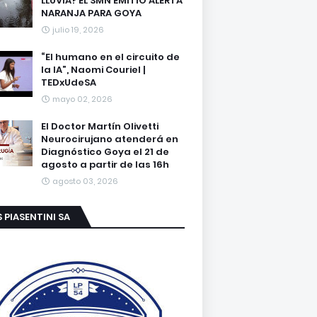
LLUVIA? EL SMN EMITIÓ ALERTA
NARANJA PARA GOYA
julio 19, 2026
“El humano en el circuito de
la IA”, Naomi Couriel |
TEDxUdeSA
mayo 02, 2026
El Doctor Martín Olivetti
Neurocirujano atenderá en
Diagnóstico Goya el 21 de
agosto a partir de las 16h
agosto 03, 2026
S PIASENTINI SA