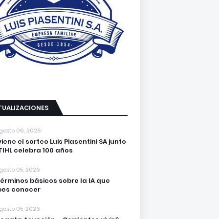
TUALIZACIONES
gosto 06, 2026
viene el sorteo Luis Piasentini SA junto
TIHL celebra 100 años
gosto 05, 2026
términos básicos sobre la IA que
es conocer
gosto 05, 2026