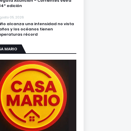
regata Asunción – Corrientes vivirá
34º edición
gosto 05, 2026
Niño alcanza una intensidad no vista
años y los océanos tienen
peraturas récord
SA MARIO