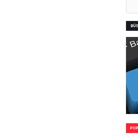
BÚ
POP