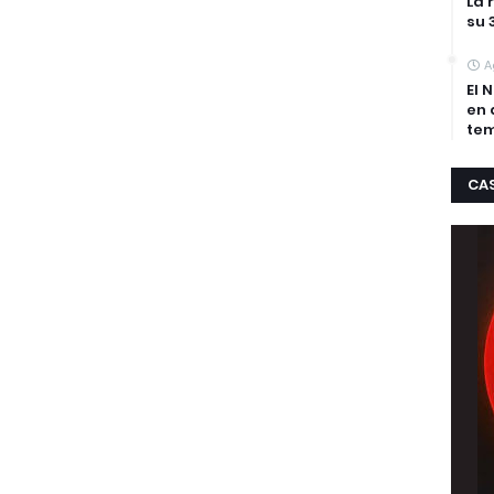
La 
su 
A
El 
en 
tem
CA