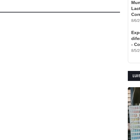
Mun
Lac
Cor
8/6/
Expo
dife
- Co
8/5/
LUI