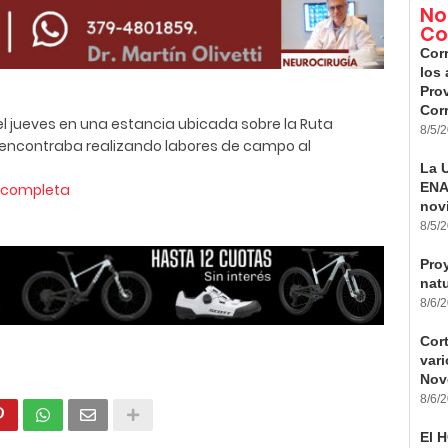
No
Co
Cor
los 
Prov
Cor
 del jueves en una estancia ubicada sobre la Ruta
8/5/
se encontraba realizando labores de campo al
La U
ENA
a completa
nov
8/5/
Pro
nat
8/6/
Cort
vari
Nov
8/6/
El 