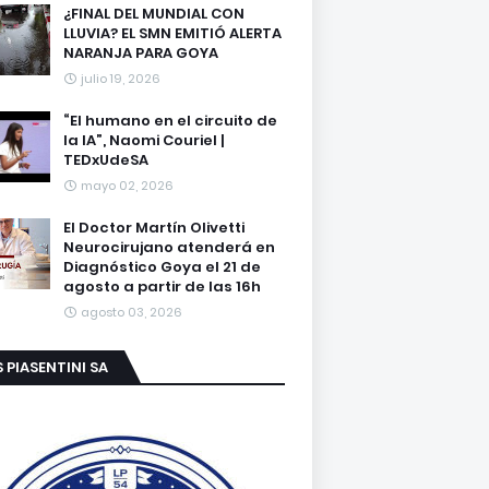
¿FINAL DEL MUNDIAL CON
LLUVIA? EL SMN EMITIÓ ALERTA
NARANJA PARA GOYA
julio 19, 2026
“El humano en el circuito de
la IA”, Naomi Couriel |
TEDxUdeSA
mayo 02, 2026
El Doctor Martín Olivetti
Neurocirujano atenderá en
Diagnóstico Goya el 21 de
agosto a partir de las 16h
agosto 03, 2026
S PIASENTINI SA