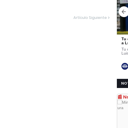
Artículo Siguiente
NO
📰 N