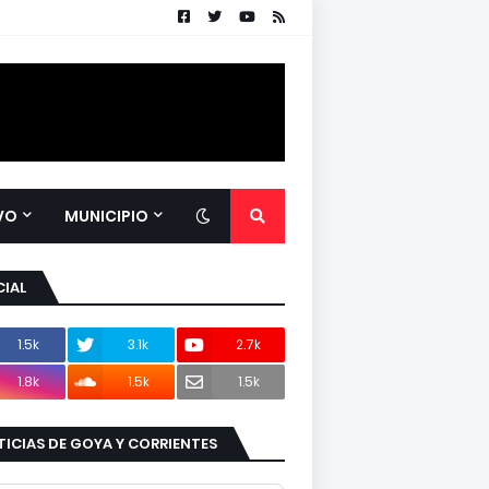
VO
MUNICIPIO
IAL
1.5k
3.1k
2.7k
1.8k
1.5k
1.5k
ICIAS DE GOYA Y CORRIENTES