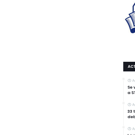
AC
A
Se 
a S
A
33 
deb
A