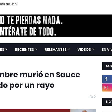
nos de uso
ES
RECIENTES
RELEVANTES
VIDEOS
EN VI
SOC
mbre murió en Sauce
do por un rayo
0
NOT