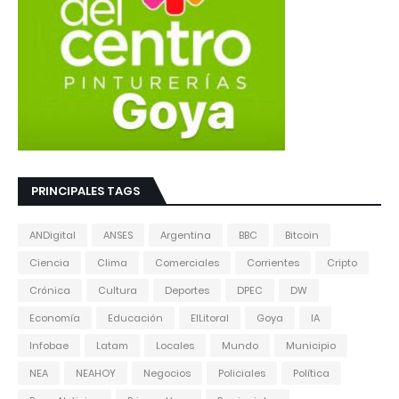
PRINCIPALES TAGS
ANDigital
ANSES
Argentina
BBC
Bitcoin
Ciencia
Clima
Comerciales
Corrientes
Cripto
Crónica
Cultura
Deportes
DPEC
DW
Economía
Educación
ElLitoral
Goya
IA
Infobae
Latam
Locales
Mundo
Municipio
NEA
NEAHOY
Negocios
Policiales
Política