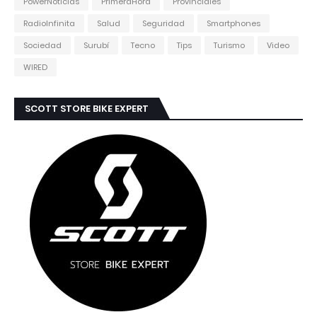
PowerNoticias
PrimeraHora
Provinciales
RadioInfinita
Salud
Seguridad
Smartphones
Sociedad
Surubí
Tecno
Tips
Turismo
Video
WIRED
SCOTT STORE BIKE EXPERT