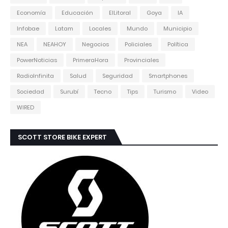
Economía
Educación
ElLitoral
Goya
IA
Infobae
Latam
Locales
Mundo
Municipio
NEA
NEAHOY
Negocios
Policiales
Política
PowerNoticias
PrimeraHora
Provinciales
RadioInfinita
Salud
Seguridad
Smartphones
Sociedad
Surubí
Tecno
Tips
Turismo
Video
WIRED
SCOTT STORE BIKE EXPERT