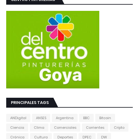
PRINCIPALES TAGS
ANDigital
ANSES
Argentina
BBC
Bitcoin
Ciencia
Clima
Comerciales
Corrientes
Cripto
Crónica
Cultura
Deportes
DPEC
DW