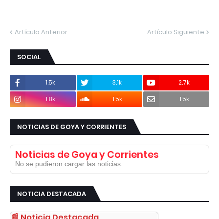
Artículo Anterior
Artículo Siguiente
SOCIAL
1.5k
3.1k
2.7k
1.8k
1.5k
1.5k
NOTICIAS DE GOYA Y CORRIENTES
Noticias de Goya y Corrientes
No se pudieron cargar las noticias.
NOTICIA DESTACADA
📰 Noticia Destacada