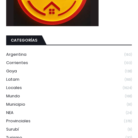
CATEGORÍAS
Argentina
(160)
Corrientes
(103)
Goya
(138)
Latam
(169)
Locales
(1624)
Mundo
(168)
Municipio
(91)
NEA
(24)
Provinciales
(379)
Surubí
(9)
Turismo
(32)