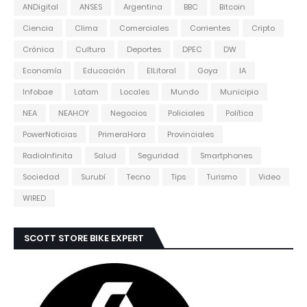
ANDigital
ANSES
Argentina
BBC
Bitcoin
Ciencia
Clima
Comerciales
Corrientes
Cripto
Crónica
Cultura
Deportes
DPEC
DW
Economía
Educación
ElLitoral
Goya
IA
Infobae
Latam
Locales
Mundo
Municipio
NEA
NEAHOY
Negocios
Policiales
Política
PowerNoticias
PrimeraHora
Provinciales
RadioInfinita
Salud
Seguridad
Smartphones
Sociedad
Surubí
Tecno
Tips
Turismo
Video
WIRED
SCOTT STORE BIKE EXPERT