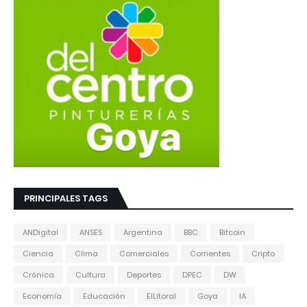
PRINCIPALES TAGS
ANDigital
ANSES
Argentina
BBC
Bitcoin
Ciencia
Clima
Comerciales
Corrientes
Cripto
Crónica
Cultura
Deportes
DPEC
DW
Economía
Educación
ElLitoral
Goya
IA