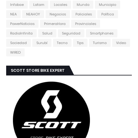
Infobae
Latam
Locales
Mundo
Municipio
NEA
NEAHOY
Negocios
Policiales
Política
PowerNoticias
PrimeraHora
Provinciales
RadioInfinita
Salud
Seguridad
Smartphones
Sociedad
Surubí
Tecno
Tips
Turismo
Video
WIRED
SCOTT STORE BIKE EXPERT