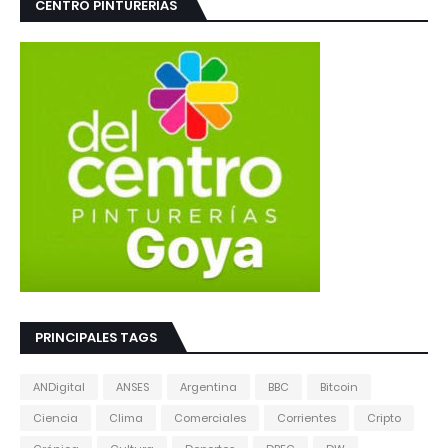
CENTRO PINTURERIAS
PRINCIPALES TAGS
ANDigital
ANSES
Argentina
BBC
Bitcoin
Ciencia
Clima
Comerciales
Corrientes
Cripto