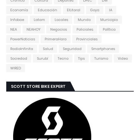
Crónica
Cultura
Deportes
DPEC
DW
Economía
Educación
ElLitoral
Goya
IA
Infobae
Latam
Locales
Mundo
Municipio
NEA
NEAHOY
Negocios
Policiales
Política
PowerNoticias
PrimeraHora
Provinciales
RadioInfinita
Salud
Seguridad
Smartphones
Sociedad
Surubí
Tecno
Tips
Turismo
Video
WIRED
SCOTT STORE BIKE EXPERT