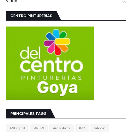
Video
(7)
CENTRO PINTURERIAS
PRINCIPALES TAGS
ANDigital
ANSES
Argentina
BBC
Bitcoin