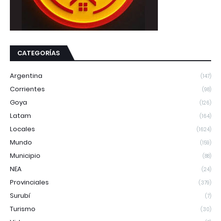
CATEGORÍAS
Argentina
(147)
Corrientes
(98)
Goya
(126)
Latam
(164)
Locales
(1624)
Mundo
(159)
Municipio
(88)
NEA
(24)
Provinciales
(379)
Surubí
(7)
Turismo
(30)