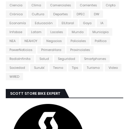
Ciencia
Clima
Comerciales
Corrientes
Cripto
Crónica
Cultura
Deportes
DPEC
DW
Economía
Educación
ElLitoral
Goya
IA
Infobae
Latam
Locales
Mundo
Municipio
NEA
NEAHOY
Negocios
Policiales
Política
PowerNoticias
PrimeraHora
Provinciales
RadioInfinita
Salud
Seguridad
Smartphones
Sociedad
Surubí
Tecno
Tips
Turismo
Video
WIRED
SCOTT STORE BIKE EXPERT