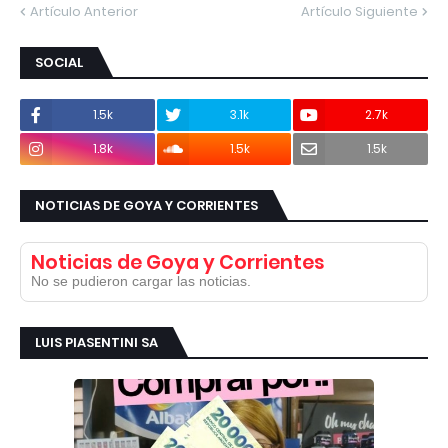
Artículo Anterior
Artículo Siguiente
SOCIAL
1.5k
3.1k
2.7k
1.8k
1.5k
1.5k
NOTICIAS DE GOYA Y CORRIENTES
Noticias de Goya y Corrientes
No se pudieron cargar las noticias.
LUIS PIASENTINI SA