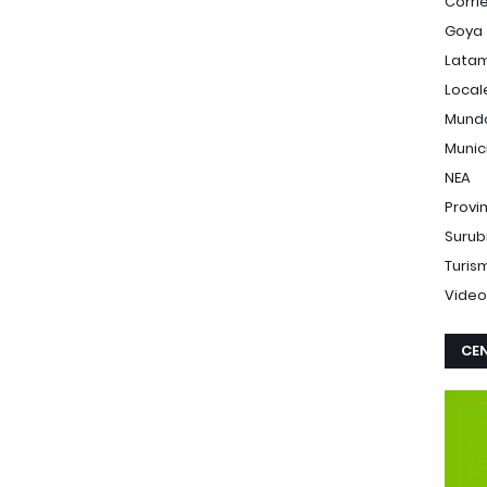
Corri
Goya
Lata
Local
Mund
Munic
NEA
Provi
Surub
Turis
Video
CEN