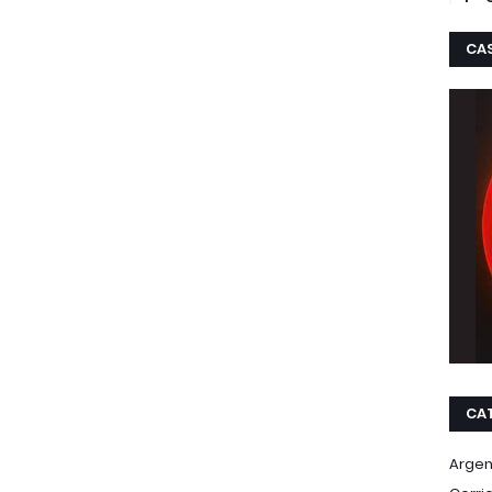
CA
CA
Argen