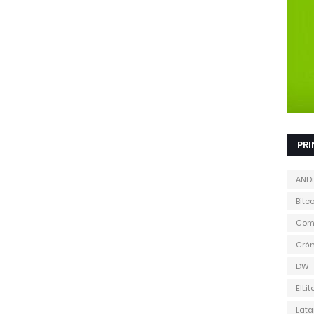
PRI
ANDi
Bitc
Com
Cró
DW
ElLit
Lat