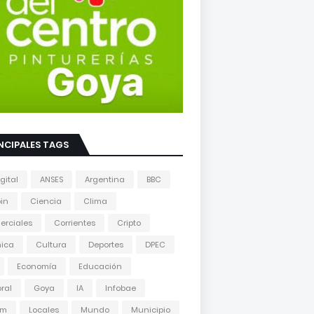
NCIPALES TAGS
gital
ANSES
Argentina
BBC
oin
Ciencia
Clima
erciales
Corrientes
Cripto
nica
Cultura
Deportes
DPEC
Economía
Educación
oral
Goya
IA
Infobae
am
Locales
Mundo
Municipio