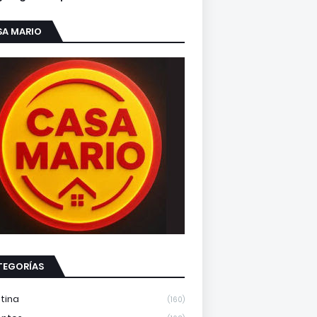
SA MARIO
TEGORÍAS
tina
(160)