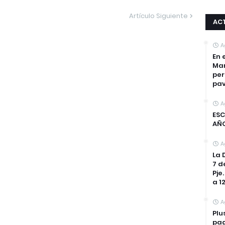
Artículo Siguiente
AC
A
En 
Mar
per
pa
A
ESC
AÑ
A
La 
7 d
Pje
a 1
A
Plu
pag