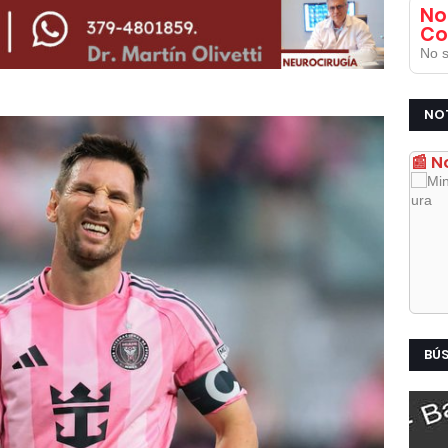
No
Co
No s
NO
📰 N
BÚ