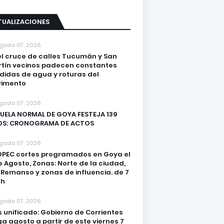
TUALIZACIONES
gosto 07, 2026
el cruce de calles Tucumán y San
tín vecinos padecen constantes
didas de agua y roturas del
vimento
gosto 07, 2026
UELA NORMAL DE GOYA FESTEJA 139
OS: CRONOGRAMA DE ACTOS
gosto 07, 2026
DPEC cortes programados en Goya el
e Agosto, Zonas: Norte de la ciudad,
. Remanso y zonas de influencia. de 7
2h
gosto 07, 2026
s unificado: Gobierno de Corrientes
a agosto a partir de este viernes 7