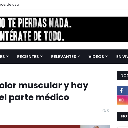
nos de uso
ES
RECIENTES
RELEVANTES
VIDEOS
EN VI
SOC
dolor muscular y hay
el parte médico
0
NOT