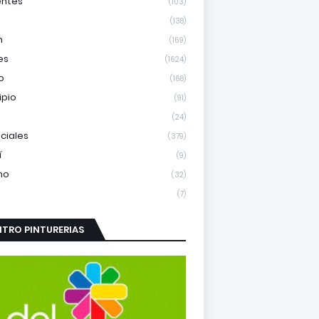
entes
(103)
(138)
m
(169)
es
(1624)
o
(168)
ipio
(91)
(24)
nciales
(379)
í
(9)
mo
(32)
(7)
TRO PINTURERIAS