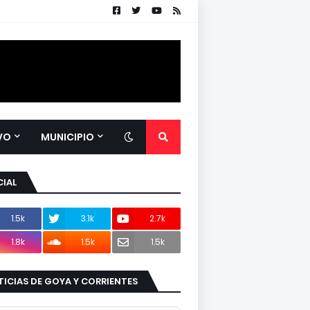
VO
MUNICIPIO
IAL
1.5k
3.1k
2.7k
1.8k
1.5k
1.5k
ICIAS DE GOYA Y CORRIENTES