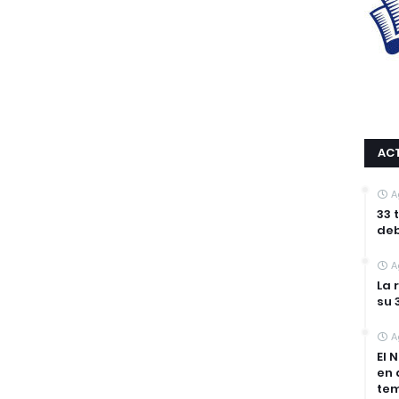
AC
A
33 
deb
A
La 
su 
A
El 
en 
tem