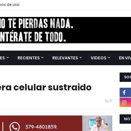
nos de uso
ES
RECIENTES
RELEVANTES
VIDEOS
EN VI
SOC
era celular sustraido
0
NOT