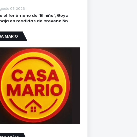
gosto 05, 2026
e el fenómeno de `El niño`, Goya
baja en medidas de prevención
SA MARIO