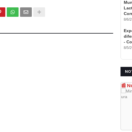
Mun
Lac
Cor
8/6/
Expo
dife
- Co
8/5/
NO
📰 N