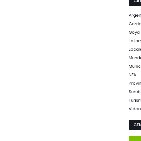
CA
Argen
Corri
Goya
Lata
Local
Mund
Munic
NEA
Provi
Surub
Turis
Video
CEN