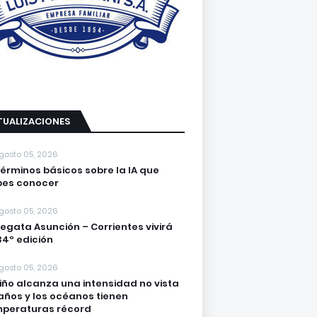
TUALIZACIONES
gosto 05, 2026
términos básicos sobre la IA que
es conocer
gosto 05, 2026
regata Asunción – Corrientes vivirá
34º edición
gosto 05, 2026
Niño alcanza una intensidad no vista
años y los océanos tienen
peraturas récord