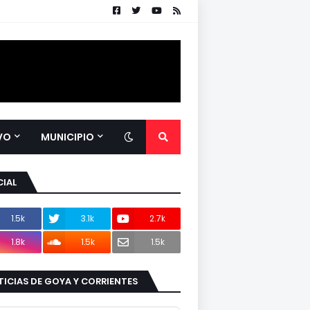
VO
MUNICIPIO
IAL
1.5k
3.1k
2.7k
1.8k
1.5k
1.5k
ICIAS DE GOYA Y CORRIENTES