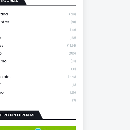
TEGORÍAS
tina
(129)
entes
(91)
(119)
m
(158)
es
(1624)
o
(150)
ipio
(87)
(18)
nciales
(376)
í
(6)
mo
(29)
(7)
TRO PINTURERIAS