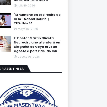
julio 19, 2026
“El humano en el circuito de
la IA”, Naomi Couriel |
TEDxUdeSA
mayo 02, 2026
El Doctor Martín Olivetti
Neurocirujano atenderá en
Diagnóstico Goya el 21 de
agosto a partir de las 16h
agosto 03, 2026
S PIASENTINI SA