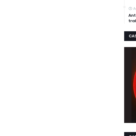
A
Ant
tra
CA