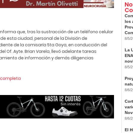
No
Co
Cor
los 
Prov
nforma que, tras la sustracción de un teléfono celular
Cor
 de esta ciudad, personal de la División de
8/5/
endiente de la comisaría 5ta Goya, en conducción del
La U
del Of. Ayte. Brian Varela, llevó adelante tareas
ENA
evamiento de información y demás diligencias
nov
8/5/
a completa
Pro
nat
8/6/
Cort
vari
Nov
8/6/
El 