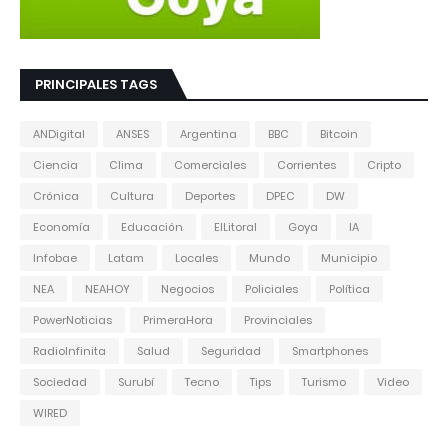
PRINCIPALES TAGS
ANDigital
ANSES
Argentina
BBC
Bitcoin
Ciencia
Clima
Comerciales
Corrientes
Cripto
Crónica
Cultura
Deportes
DPEC
DW
Economía
Educación
ElLitoral
Goya
IA
Infobae
Latam
Locales
Mundo
Municipio
NEA
NEAHOY
Negocios
Policiales
Política
PowerNoticias
PrimeraHora
Provinciales
RadioInfinita
Salud
Seguridad
Smartphones
Sociedad
Surubí
Tecno
Tips
Turismo
Video
WIRED