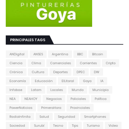
PRINCIPALES TAGS
ANDigital
ANSES
Argentina
BBC
Bitcoin
Ciencia
Clima
Comerciales
Corrientes
Cripto
Crónica
Cultura
Deportes
DPEC
DW
Economía
Educación
ElLitoral
Goya
IA
Infobae
Latam
Locales
Mundo
Municipio
NEA
NEAHOY
Negocios
Policiales
Política
PowerNoticias
PrimeraHora
Provinciales
RadioInfinita
Salud
Seguridad
Smartphones
Sociedad
Surubí
Tecno
Tips
Turismo
Video