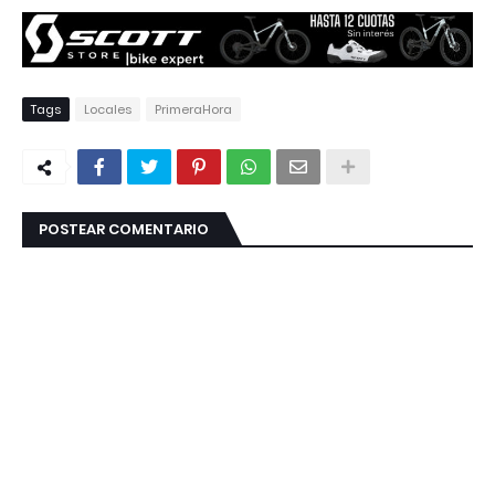
Tags
Locales
PrimeraHora
POSTEAR COMENTARIO