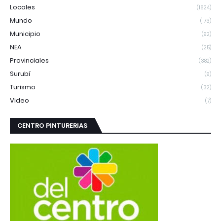
Locales
(1624)
Mundo
(173)
Municipio
(92)
NEA
(25)
Provinciales
(382)
Surubí
(9)
Turismo
(32)
Video
(7)
CENTRO PINTURERIAS