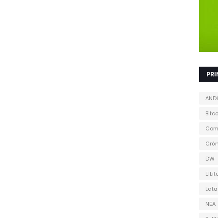
PRI
ANDi
Bitc
Com
Cró
DW
ElLit
Lat
NEA