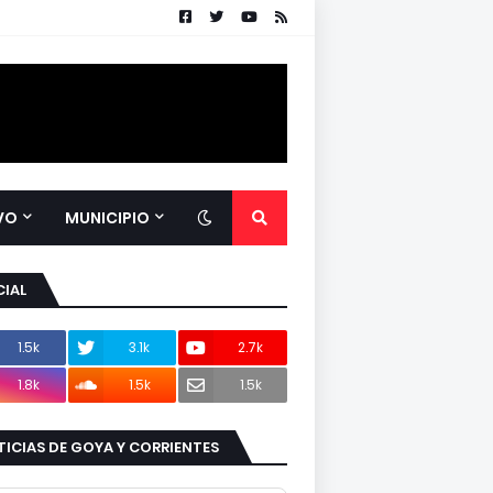
VO
MUNICIPIO
IAL
1.5k
3.1k
2.7k
1.8k
1.5k
1.5k
ICIAS DE GOYA Y CORRIENTES