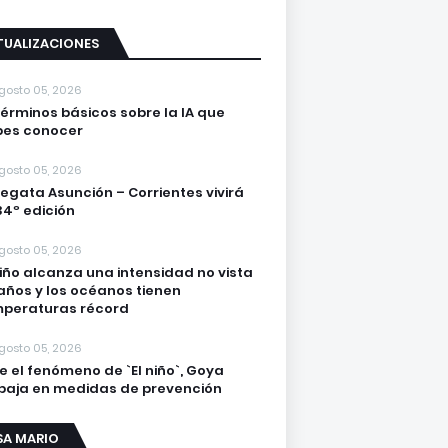
TUALIZACIONES
gosto 05, 2026
términos básicos sobre la IA que
es conocer
gosto 05, 2026
regata Asunción – Corrientes vivirá
34º edición
gosto 05, 2026
Niño alcanza una intensidad no vista
años y los océanos tienen
peraturas récord
gosto 05, 2026
e el fenómeno de `El niño`, Goya
baja en medidas de prevención
SA MARIO