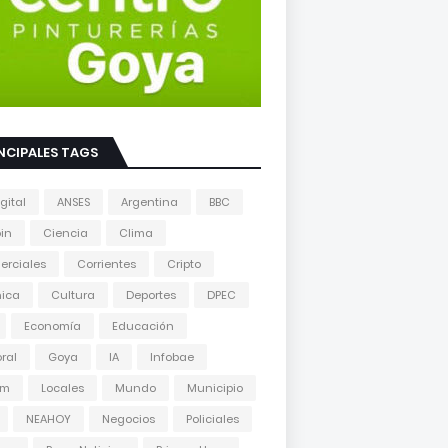
NCIPALES TAGS
gital
ANSES
Argentina
BBC
oin
Ciencia
Clima
erciales
Corrientes
Cripto
nica
Cultura
Deportes
DPEC
Economía
Educación
oral
Goya
IA
Infobae
am
Locales
Mundo
Municipio
NEAHOY
Negocios
Policiales