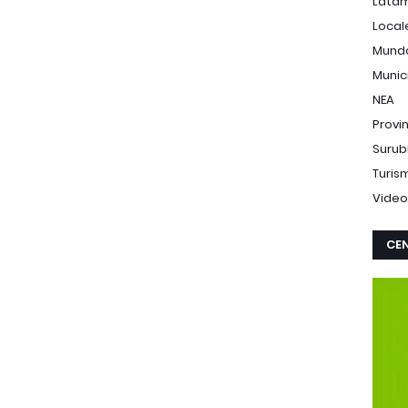
Lata
Local
Mund
Munic
NEA
Provi
Surub
Turis
Video
CEN