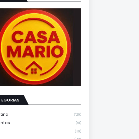
TEGORÍAS
tina
(129)
entes
(91)
(119)