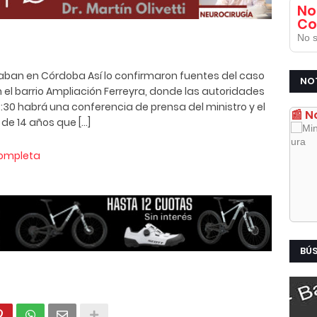
No
Co
No s
aban en Córdoba Así lo confirmaron fuentes del caso
NO
el barrio Ampliación Ferreyra, donde las autoridades
8:30 habrá una conferencia de prensa del ministro y el
📰 N
 de 14 años que […]
completa
BÚ