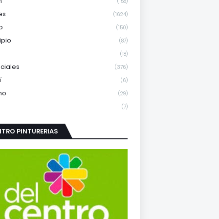
m
(158)
es
(1624)
o
(150)
ipio
(87)
(18)
nciales
(376)
í
(6)
mo
(29)
(7)
TRO PINTURERIAS