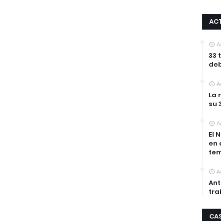
AC
A
33 
deb
A
La 
su 
A
El 
en 
tem
A
Ant
tra
CA