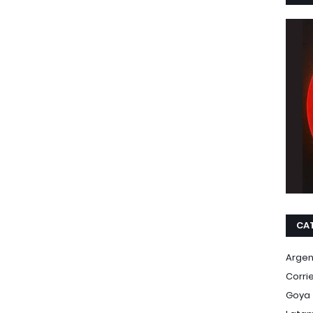
CA
Argen
Corri
Goya