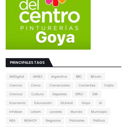
PRINCIPALES TAGS
ANDigital
ANSES
Argentina
BBC
Bitcoin
Ciencia
Clima
Comerciales
Corrientes
Cripto
Crónica
Cultura
Deportes
DPEC
DW
Economía
Educación
ElLitoral
Goya
IA
Infobae
Latam
Locales
Mundo
Municipio
NEA
NEAHOY
Negocios
Policiales
Política