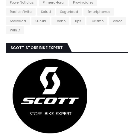
PowerNoticias
PrimeraHora
Provinciales
RadioInfinita
Salud
Seguridad
Smartphones
Sociedad
Surubí
Tecno
Tips
Turismo
Video
WIRED
SCOTT STORE BIKE EXPERT