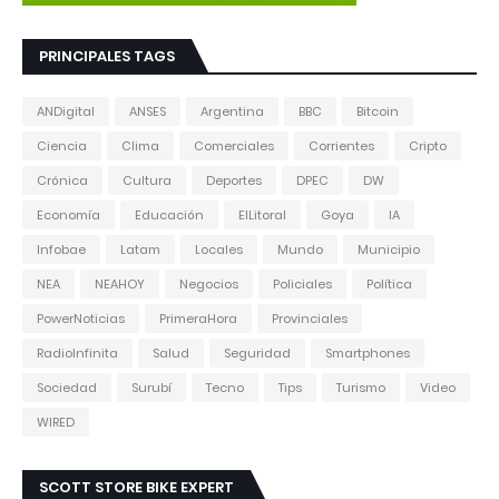
PRINCIPALES TAGS
ANDigital
ANSES
Argentina
BBC
Bitcoin
Ciencia
Clima
Comerciales
Corrientes
Cripto
Crónica
Cultura
Deportes
DPEC
DW
Economía
Educación
ElLitoral
Goya
IA
Infobae
Latam
Locales
Mundo
Municipio
NEA
NEAHOY
Negocios
Policiales
Política
PowerNoticias
PrimeraHora
Provinciales
RadioInfinita
Salud
Seguridad
Smartphones
Sociedad
Surubí
Tecno
Tips
Turismo
Video
WIRED
SCOTT STORE BIKE EXPERT