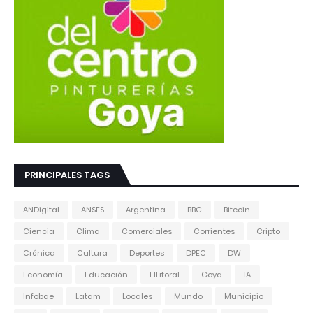
PRINCIPALES TAGS
ANDigital
ANSES
Argentina
BBC
Bitcoin
Ciencia
Clima
Comerciales
Corrientes
Cripto
Crónica
Cultura
Deportes
DPEC
DW
Economía
Educación
ElLitoral
Goya
IA
Infobae
Latam
Locales
Mundo
Municipio