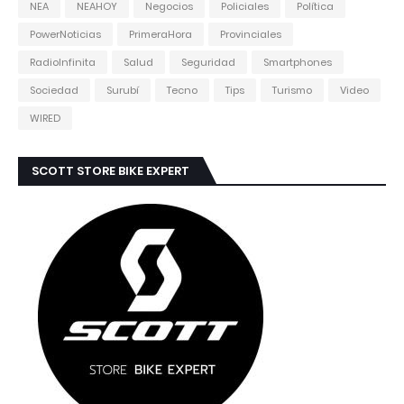
NEA
NEAHOY
Negocios
Policiales
Política
PowerNoticias
PrimeraHora
Provinciales
RadioInfinita
Salud
Seguridad
Smartphones
Sociedad
Surubí
Tecno
Tips
Turismo
Video
WIRED
SCOTT STORE BIKE EXPERT