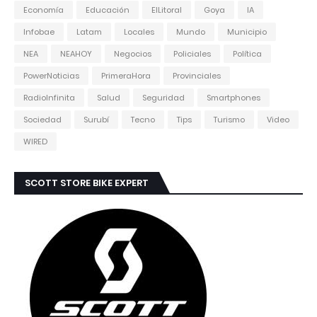
Economía
Educación
ElLitoral
Goya
IA
Infobae
Latam
Locales
Mundo
Municipio
NEA
NEAHOY
Negocios
Policiales
Política
PowerNoticias
PrimeraHora
Provinciales
RadioInfinita
Salud
Seguridad
Smartphones
Sociedad
Surubí
Tecno
Tips
Turismo
Video
WIRED
SCOTT STORE BIKE EXPERT