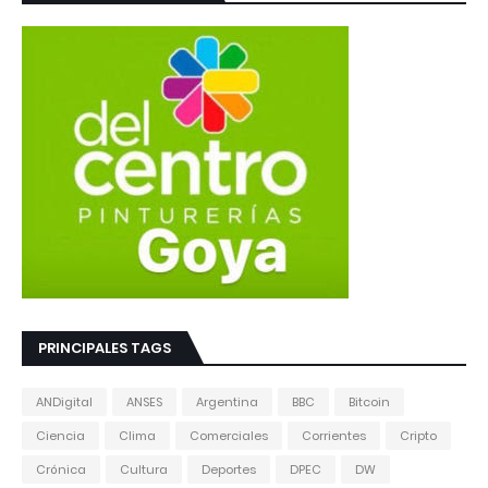
PRINCIPALES TAGS
ANDigital
ANSES
Argentina
BBC
Bitcoin
Ciencia
Clima
Comerciales
Corrientes
Cripto
Crónica
Cultura
Deportes
DPEC
DW