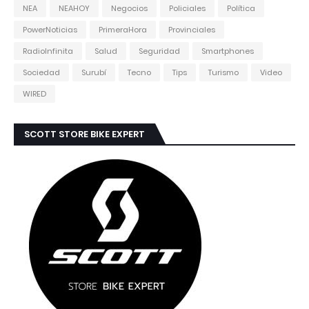
NEA
NEAHOY
Negocios
Policiales
Política
PowerNoticias
PrimeraHora
Provinciales
RadioInfinita
Salud
Seguridad
Smartphones
Sociedad
Surubí
Tecno
Tips
Turismo
Video
WIRED
SCOTT STORE BIKE EXPERT