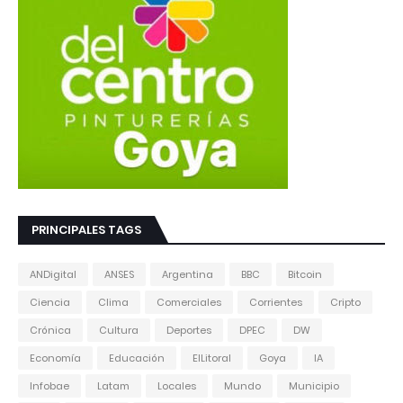
PRINCIPALES TAGS
ANDigital
ANSES
Argentina
BBC
Bitcoin
Ciencia
Clima
Comerciales
Corrientes
Cripto
Crónica
Cultura
Deportes
DPEC
DW
Economía
Educación
ElLitoral
Goya
IA
Infobae
Latam
Locales
Mundo
Municipio