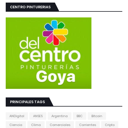
CENTRO PINTURERIAS
PRINCIPALES TAGS
ANDigital
ANSES
Argentina
BBC
Bitcoin
Ciencia
Clima
Comerciales
Corrientes
Cripto