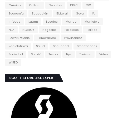
Crónica
Cultura
Deportes
DPEC
DW
Economía
Educación
ElLitoral
Goya
IA
Infobae
Latam
Locales
Mundo
Municipio
NEA
NEAHOY
Negocios
Policiales
Política
PowerNoticias
PrimeraHora
Provinciales
RadioInfinita
Salud
Seguridad
Smartphones
Sociedad
Surubí
Tecno
Tips
Turismo
Video
WIRED
SCOTT STORE BIKE EXPERT