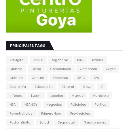
PRINCIPALES TAGS
ANDigital
ANSES
Argentina
BBC
Bitcoin
Ciencia
Clima
Comerciales
Corrientes
Cripto
Crónica
Cultura
Deportes
DPEC
DW
Economía
Educación
ElLitoral
Goya
IA
Infobae
Latam
Locales
Mundo
Municipio
NEA
NEAHOY
Negocios
Policiales
Política
PowerNoticias
PrimeraHora
Provinciales
RadioInfinita
Salud
Seguridad
Smartphones