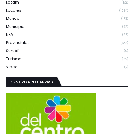
Latam
(172)
Locales
(1624)
Mundo
(173)
Municipio
(92)
NEA
(25)
Provinciales
(382)
Surubí
(9)
Turismo
(32)
Video
(7)
CENTRO PINTURERIAS