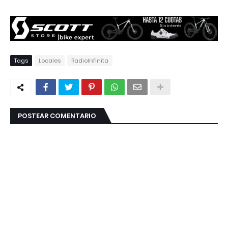
Tags
Locales
RadioInfinita
POSTEAR COMENTARIO