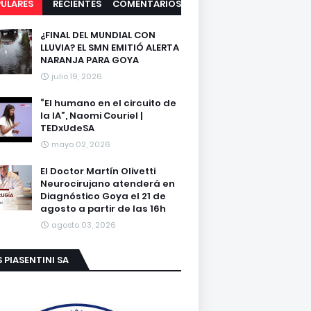
ULARES
RECIENTES
COMENTARIOS
¿FINAL DEL MUNDIAL CON
LLUVIA? EL SMN EMITIÓ ALERTA
NARANJA PARA GOYA
julio 19, 2026
“El humano en el circuito de
la IA”, Naomi Couriel |
TEDxUdeSA
mayo 02, 2026
El Doctor Martín Olivetti
Neurocirujano atenderá en
Diagnóstico Goya el 21 de
agosto a partir de las 16h
agosto 03, 2026
S PIASENTINI SA