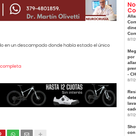
No
Co
All
Cor
dine
Cor
8/7/
rado en un descampado donde había estado el único
Meg
por
all
a completa
pre
- C
8/7/
Res
det
lav
cad
8/7/
Sho
con