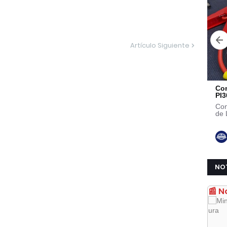
Artículo Siguiente
NO
📰 N