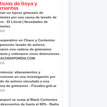
ticias de Goya y
rrientes
anan un lujoso gimnasio de
rientes por una causa de lavado de
ro - El Litoral | Novedades de
rientes
2026
aoperativo en Chaco y Corrientes
 presunto lavado de activos:
anaron una cadena de gimnasios
mium y ordenaron cinco detenciones
HACODIAPORDIA.COM
2026
istencia: allanamientos y
enciones en una investigación por
ado de activos vinculada a una
ena de gimnasios - Fiscales.gob.ar
2026
wsport se suma al Black Corrientes
 descuentos de hasta el 60% - Radio