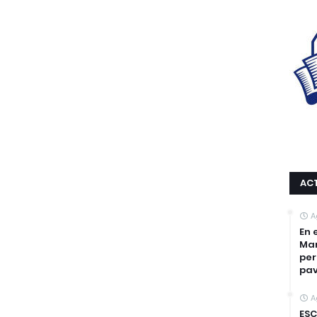
AC
A
En 
Mar
per
pa
A
ESC