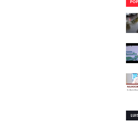
POP
LUI