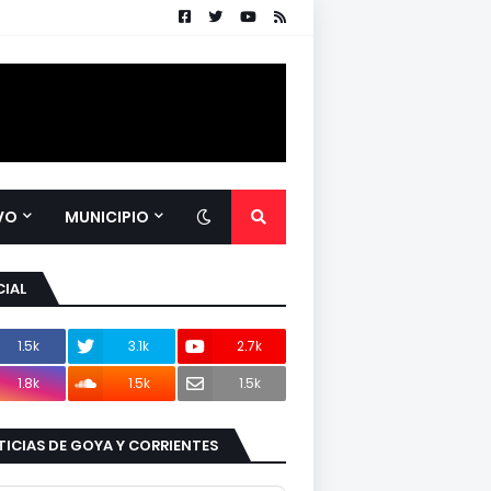
VO
MUNICIPIO
IAL
1.5k
3.1k
2.7k
1.8k
1.5k
1.5k
ICIAS DE GOYA Y CORRIENTES