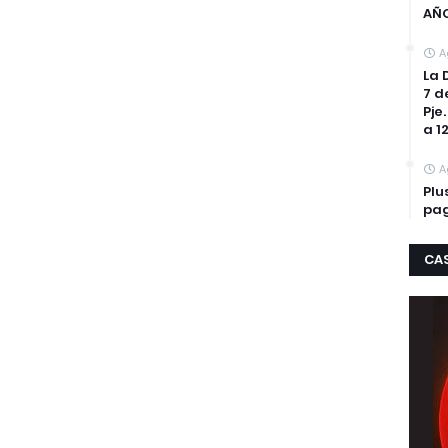
AÑ
A
La 
7 d
Pje
a 1
A
Plu
pag
CA