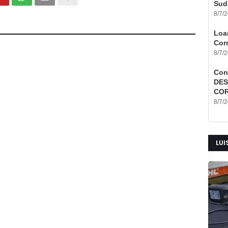
Sud
8/7/
Loan
Corr
8/7/
Con
DES
COR
8/7/
LUI