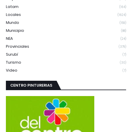
Latam
(164)
Locales
(1624)
Mundo
(159)
Municipio
(88)
NEA
(24)
Provinciales
(379)
Surubí
(7)
Turismo
(30)
Video
(7)
CENTRO PINTURERIAS