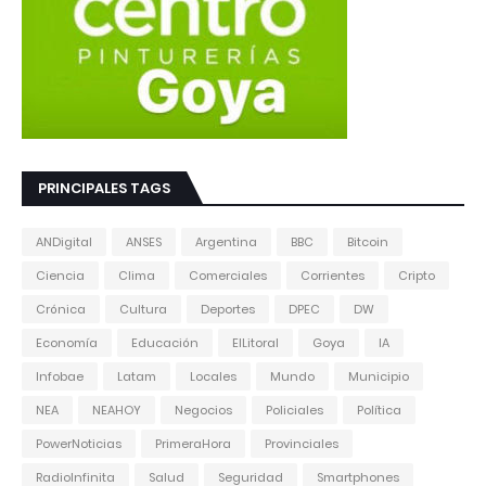
PRINCIPALES TAGS
ANDigital
ANSES
Argentina
BBC
Bitcoin
Ciencia
Clima
Comerciales
Corrientes
Cripto
Crónica
Cultura
Deportes
DPEC
DW
Economía
Educación
ElLitoral
Goya
IA
Infobae
Latam
Locales
Mundo
Municipio
NEA
NEAHOY
Negocios
Policiales
Política
PowerNoticias
PrimeraHora
Provinciales
RadioInfinita
Salud
Seguridad
Smartphones