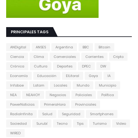
PRINCIPALES TAGS
ANDigital
ANSES
Argentina
BBC
Bitcoin
Ciencia
Clima
Comerciales
Corrientes
Cripto
Crónica
Cultura
Deportes
DPEC
DW
Economía
Educación
ElLitoral
Goya
IA
Infobae
Latam
Locales
Mundo
Municipio
NEA
NEAHOY
Negocios
Policiales
Política
PowerNoticias
PrimeraHora
Provinciales
RadioInfinita
Salud
Seguridad
Smartphones
Sociedad
Surubí
Tecno
Tips
Turismo
Video
WIRED