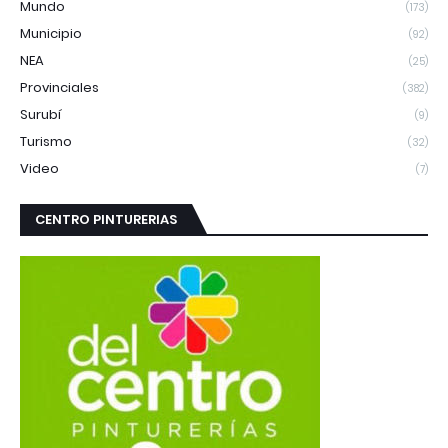
Mundo
(173)
Municipio
(92)
NEA
(25)
Provinciales
(382)
Surubí
(9)
Turismo
(32)
Video
(7)
CENTRO PINTURERIAS