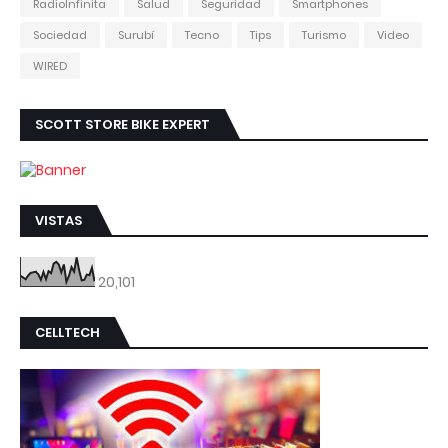
RadioInfinita
Salud
Seguridad
Smartphones
Sociedad
Surubí
Tecno
Tips
Turismo
Video
WIRED
SCOTT STORE BIKE EXPERT
VISTAS
20,101
CELLTECH