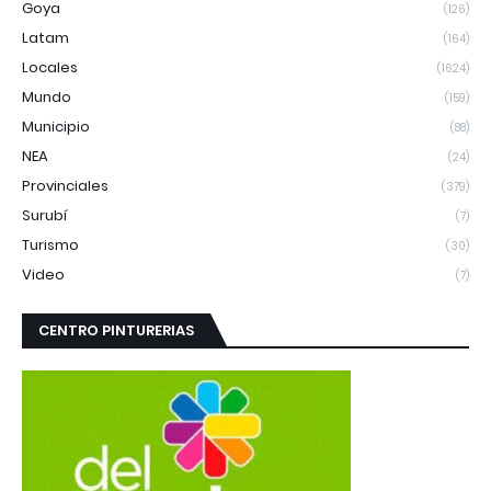
Goya
(126)
Latam
(164)
Locales
(1624)
Mundo
(159)
Municipio
(88)
NEA
(24)
Provinciales
(379)
Surubí
(7)
Turismo
(30)
Video
(7)
CENTRO PINTURERIAS