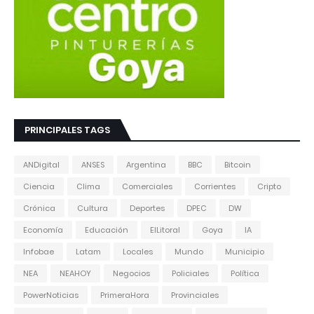
PRINCIPALES TAGS
ANDigital
ANSES
Argentina
BBC
Bitcoin
Ciencia
Clima
Comerciales
Corrientes
Cripto
Crónica
Cultura
Deportes
DPEC
DW
Economía
Educación
ElLitoral
Goya
IA
Infobae
Latam
Locales
Mundo
Municipio
NEA
NEAHOY
Negocios
Policiales
Política
PowerNoticias
PrimeraHora
Provinciales